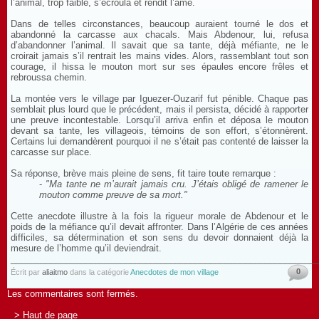
l’animal, trop faible, s’écroula et rendit l’âme.
Dans de telles circonstances, beaucoup auraient tourné le dos et
abandonné la carcasse aux chacals. Mais Abdenour, lui, refusa
d’abandonner l’animal. Il savait que sa tante, déjà méfiante, ne le
croirait jamais s’il rentrait les mains vides. Alors, rassemblant tout son
courage, il hissa le mouton mort sur ses épaules encore frêles et
rebroussa chemin.
La montée vers le village par Iguezer-Ouzarif fut pénible. Chaque pas
semblait plus lourd que le précédent, mais il persista, décidé à rapporter
une preuve incontestable. Lorsqu’il arriva enfin et déposa le mouton
devant sa tante, les villageois, témoins de son effort, s’étonnèrent.
Certains lui demandèrent pourquoi il ne s’était pas contenté de laisser la
carcasse sur place.
Sa réponse, brève mais pleine de sens, fit taire toute remarque :
-
"Ma tante ne m’aurait jamais cru. J’étais obligé de ramener le
mouton comme preuve de sa mort."
Cette anecdote illustre à la fois la rigueur morale de Abdenour et le
poids de la méfiance qu’il devait affronter. Dans l’Algérie de ces années
difficiles, sa détermination et son sens du devoir donnaient déjà la
mesure de l’homme qu’il deviendrait.
_____________________________________________________________
0
Écrit par
aliaitmo
dans la catégorie
Anecdotes de mon village
Les commentaires sont fermés.
> Haut de page