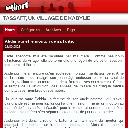
TASSAFT, UN VILLAGE DE KABYLIE
Notes
Catégories
Archives
Tags
Abdenour et le mouton de sa tante.
28/09/2025
Cette anecdote m’a été racontée par ma mère. Comme beaucoup
d’histoires du village, elle porte en elle une leçon de vie et un souvenir
des temps difficiles.
Abdenour n’était encore qu’un adolescent lorsqu’il perdit son père. Aîné
de la fratrie, il dut malgré son jeune âge endosser le rôle de chef de
famille, veillant sur sa mère, ses deux frères et ses deux sœurs. C’était
le temps de la révolution, des années de misère où chaque famille
comptait ses membres et ses bêtes.
Un jour, sa tante Dehbia -la femme de son oncle paternel- qui n’avait
pas grande estime pour lui, lui confia une mission : mener un mouton au
marché de "Larvaa Nath-Wacifs" pour le vendre et comme l’animal était
malade, elle préféra s’en séparer rapidement, de peur de le perdre.
Abdenour prit donc la route, le bâton à la main, suivi du mouton qui
avançait difficilement sur le chemin caillouteux. Mais à mi-chemin,