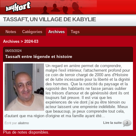
TASSAFT, UN VILLAGE DE KABYLIE
Notes
Catégories
Archives
Tags
Archives > 2024-03
06/03/2024
Tassaft entre légende et histoire
Un regard en arrière permet de comprendre,
malgré l'exil intérieur, l'attachement profond pour
ce coin de terroir chargé de 2000 ans d'Histoire
et de lutte incessante pour la liberté et la dignité
des hommes. Que la rusticité du paysage et la
rugosité des habitants ne fasse jamais oublier
les trésors d'amour et de générosité dont ils ont
toujours fait preuve. Il est vrai que les
expériences de vie dont j’ai pu être témoin ou
acteur laissent une empreinte indélébile. Mieux
que beaucoup, je peux comprendre tout cela,
d'autant que ma région d'origine et ma famille ayant été...
Lire la suite
2
Écrit par
aliaitmo
Plus de notes disponibles.