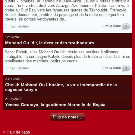
quatre kilomètres, au carrefour d'Oued-Aissi. Là, deux routes s’offrent à
vous. L’une va tout droit vers Azazga, Azeffoune et Béjaïa. L’autre va à
droite au Sud Est, vers les fameuses gorges de Takhoukht. Prenez-la.
Roulez doucement, profitez du paysage et de la route qui serpente à
travers les gorges verdoyantes de...
Lire la suite
0
Écrit par
aliaitmo
12/07/2026
Mohand Ou idir, le dernier des troubadours
Sabet Rabah, alias Mohand Ou Idir, écule ses souliers à sillonner
infatigable, la compagne Kabyle depuis plus de trente années. Les aires
grouillantes des marchés, petits poumons...
Lire la suite
0
Écrit par
aliaitmo
23/06/2026
Cheikh Mohand Ou Lhocine, la voix intemporelle de la
sagesse kabyle
21/06/2026
Yemma Gouraya, la gardienne éternelle de Béjaïa
Plus de notes...
> Haut de page