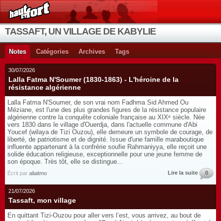
TASSAFT, UN VILLAGE DE KABYLIE
Notes
Catégories
Archives
Tags
30/07/2026
Lalla Fatma N'Soumer (1830-1863) - L'héroine de la
résistance algérienne
Lalla Fatma N'Soumer, de son vrai nom Fadhma Sid Ahmed Ou
Méziane, est l'une des plus grandes figures de la résistance populaire
algérienne contre la conquête coloniale française au XIXᵉ siècle. Née
vers 1830 dans le village d'Ouerdja, dans l'actuelle commune d'Abi
Youcef (wilaya de Tizi Ouzou), elle demeure un symbole de courage, de
liberté, de patriotisme et de dignité. Issue d'une famille maraboutique
influente appartenant à la confrérie soufie Rahmaniyya, elle reçoit une
solide éducation religieuse, exceptionnelle pour une jeune femme de
son époque. Très tôt, elle se distingue...
Lire la suite
0
Écrit par
aliaitmo
21/07/2026
Tassaft, mon village
En quittant Tizi-Ouzou pour aller vers l’est, vous arrivez, au bout de