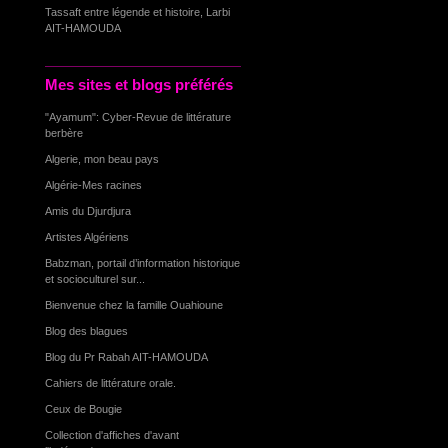
Tassaft entre légende et histoire, Larbi
AIT-HAMOUDA
Mes sites et blogs préférés
"Ayamum": Cyber-Revue de littérature
berbère
Algerie, mon beau pays
Algérie-Mes racines
Amis du Djurdjura
Artistes Algériens
Babzman, portail d’information historique
et socioculturel sur...
Bienvenue chez la famille Ouahioune
Blog des blagues
Blog du Pr Rabah AIT-HAMOUDA
Cahiers de littérature orale.
Ceux de Bougie
Collection d'affiches d'avant