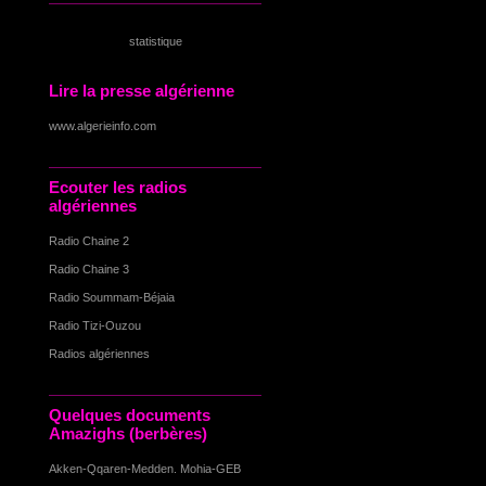
statistique
Lire la presse algérienne
www.algerieinfo.com
Ecouter les radios
algériennes
Radio Chaine 2
Radio Chaine 3
Radio Soummam-Béjaia
Radio Tizi-Ouzou
Radios algériennes
Quelques documents
Amazighs (berbères)
Akken-Qqaren-Medden. Mohia-GEB