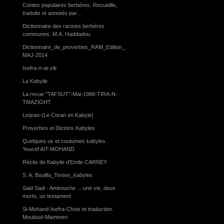
Contes populaires berbères. Recueillis,
traduits et annotés par...
Dictionnaire des racines berbères
communes. M.A. Haddadou.
Dictionnaire_de_proverbes_RAM_Edition_Zyriab-
MAJ-2014
Isefra-n-at-zik
La Kabylie
La revue "TAFSUT"-Mai-1988-TIRA-N-
TMAZIGHT
Leqran-(Le Coran en Kabyle)
Proverbes et Dictons Kabyles
Quelques us et coutumes kabyles.
Youcef AIT-MOHAND
Récits de Kabylie d'Emile CARNEY
S. A. Boulifa_Textes_kabyles
Said Sadi - Amirouche ... une vie, deux
morts, un testament
Si-Mohand-Isefra-Choix et traduction.
Mouloud-Mammeri