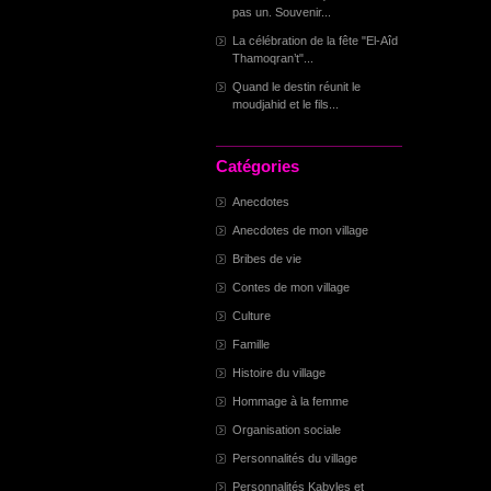
pas un. Souvenir...
La célébration de la fête "El-Aîd
Thamoqran’t"...
Quand le destin réunit le
moudjahid et le fils...
Catégories
Anecdotes
Anecdotes de mon village
Bribes de vie
Contes de mon village
Culture
Famille
Histoire du village
Hommage à la femme
Organisation sociale
Personnalités du village
Personnalités Kabyles et