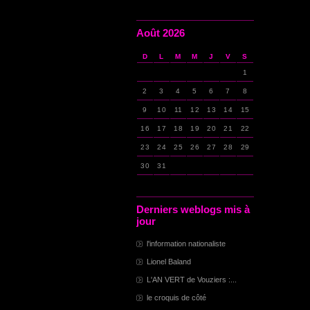
Août 2026
D
L
M
M
J
V
S
1
2
3
4
5
6
7
8
9
10
11
12
13
14
15
16
17
18
19
20
21
22
23
24
25
26
27
28
29
30
31
Derniers weblogs mis à
jour
l'information nationaliste
Lionel Baland
L'AN VERT de Vouziers :...
le croquis de côté