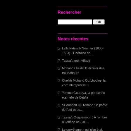
Rechercher
Notes récentes
Lalla Fatma N'Soumer (1830-
1863) - L'héroine de...
Tassaft, mon village
Mohand Ou idir, le dernier des
troubadours
Cheikh Mohand Ou Lhocine, la
voix intemporelle...
Yemma Gouraya, la gardienne
éternelle de Béjaïa
Si Mohand Ou M’hand : le poète
de l’exil et de...
Tassaft-Ouguemoun : À l’ombre
du chêne de Sidi...
Le survêtement qui n’en était