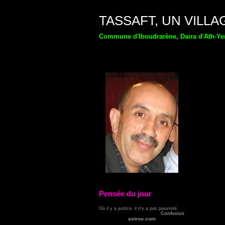
TASSAFT, UN VILLA
Commune d'Iboudrarène, Daira d'Ath-Yen
Pensée du jour
Où il y a justice, il n'y a pas pauvreté.
Confucius
astroo.com