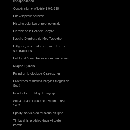
l'indépendance
Coopération en Algérie 1962-1994
Encyclopédie berbère
Histoire coloniale et post coloniale
Histoire de la Grande Kabylie
Kabylie-Djurdjura de Med Tabeche
L'Algérie, ses coutumes, sa culture, et
ses traditions.
Le blog d'Anna Galore et des ses amies
Miages-Djebels
Portail ornithologique Oiseaux.net
Proverbes et dictons kabyles (région de
Sétif)
Roadcalls - Le blog de voyage
Soldats dans la guerre d'Algerie 1954-
1962
Spotify, service de musique en ligne
Timkardhit, la bibliothèque virtuelle
kabyle